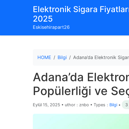
Elektronik Sigara Fiyatları
2025
Eskisehirapart26
HOME
Bilgi
Adana’da Elektronik Sigar
Adana’da Elektron
Popülerliği ve Se
Eylül 15, 2025
•
uthor：znbo • Types：
Bilgi
•
3