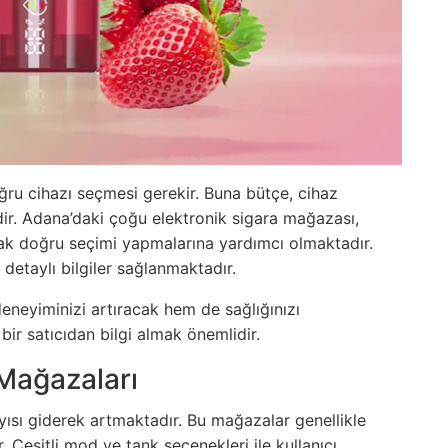
doğru cihazı seçmesi gerekir. Buna bütçe, cihaz
ldir. Adana’daki çoğu elektronik sigara mağazası,
rak doğru seçimi yapmalarına yardımcı olmaktadır.
i detaylı bilgiler sağlanmaktadır.
deneyiminizi artıracak hem de sağlığınızı
r satıcıdan bilgi almak önemlidir.
Mağazaları
yısı giderek artmaktadır. Bu mağazalar genellikle
r. Çeşitli mod ve tank seçenekleri ile kullanıcı