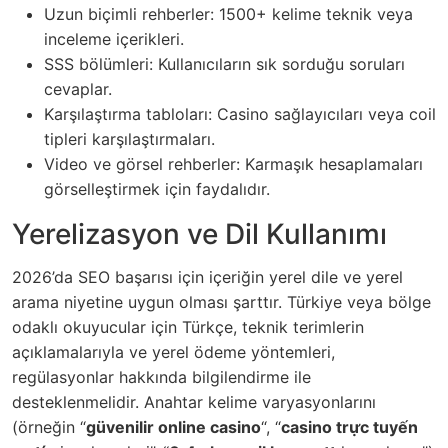
Uzun biçimli rehberler: 1500+ kelime teknik veya
inceleme içerikleri.
SSS bölümleri: Kullanıcıların sık sorduğu soruları
cevaplar.
Karşılaştırma tabloları: Casino sağlayıcıları veya coil
tipleri karşılaştırmaları.
Video ve görsel rehberler: Karmaşık hesaplamaları
görselleştirmek için faydalıdır.
Yerelizasyon ve Dil Kullanımı
2026’da SEO başarısı için içeriğin yerel dile ve yerel
arama niyetine uygun olması şarttır. Türkiye veya bölge
odaklı okuyucular için Türkçe, teknik terimlerin
açıklamalarıyla ve yerel ödeme yöntemleri,
regülasyonlar hakkında bilgilendirme ile
desteklenmelidir. Anahtar kelime varyasyonlarını
(örneğin “
güvenilir online casino
“, “
casino trực tuyến