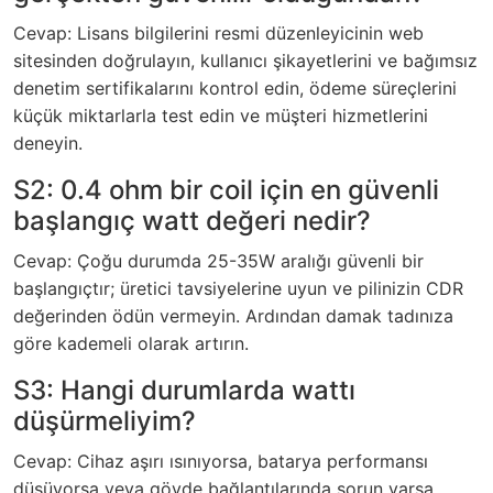
Cevap: Lisans bilgilerini resmi düzenleyicinin web
sitesinden doğrulayın, kullanıcı şikayetlerini ve bağımsız
denetim sertifikalarını kontrol edin, ödeme süreçlerini
küçük miktarlarla test edin ve müşteri hizmetlerini
deneyin.
S2: 0.4 ohm bir coil için en güvenli
başlangıç watt değeri nedir?
Cevap: Çoğu durumda 25-35W aralığı güvenli bir
başlangıçtır; üretici tavsiyelerine uyun ve pilinizin CDR
değerinden ödün vermeyin. Ardından damak tadınıza
göre kademeli olarak artırın.
S3: Hangi durumlarda wattı
düşürmeliyim?
Cevap: Cihaz aşırı ısınıyorsa, batarya performansı
düşüyorsa veya gövde bağlantılarında sorun varsa