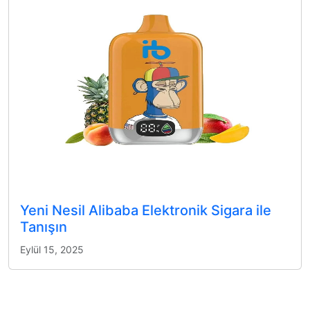
Yeni Nesil Alibaba Elektronik Sigara ile
Tanışın
Eylül 15, 2025