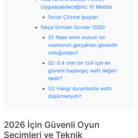
Uygulayabileceğiniz 10 Madde
Sorun Çözme İpuçları
Sıkça Sorulan Sorular (SSS)
S1: Nasıl emin olurum bir
casinonun gerçekten güvenilir
olduğundan?
S2: 0.4 ohm bir coil için en
güvenli başlangıç watt değeri
nedir?
S3: Hangi durumlarda wattı
düşürmeliyim?
2026 İçin Güvenli Oyun
Seçimleri ve Teknik