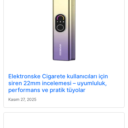
Elektronske Cigarete kullanıcıları için
siren 22mm incelemesi – uyumluluk,
performans ve pratik tüyolar
Kasım 27, 2025