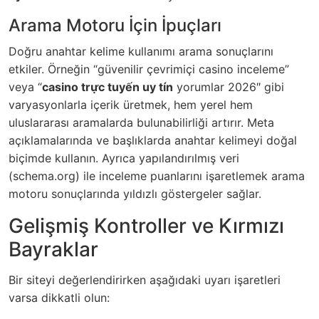
Arama Motoru İçin İpuçları
Doğru anahtar kelime kullanımı arama sonuçlarını
etkiler. Örneğin “güvenilir çevrimiçi casino inceleme”
veya “
casino trực tuyến uy tín
yorumlar 2026″ gibi
varyasyonlarla içerik üretmek, hem yerel hem
uluslararası aramalarda bulunabilirliği artırır. Meta
açıklamalarında ve başlıklarda anahtar kelimeyi doğal
biçimde kullanın. Ayrıca yapılandırılmış veri
(schema.org) ile inceleme puanlarını işaretlemek arama
motoru sonuçlarında yıldızlı göstergeler sağlar.
Gelişmiş Kontroller ve Kırmızı
Bayraklar
Bir siteyi değerlendirirken aşağıdaki uyarı işaretleri
varsa dikkatli olun: