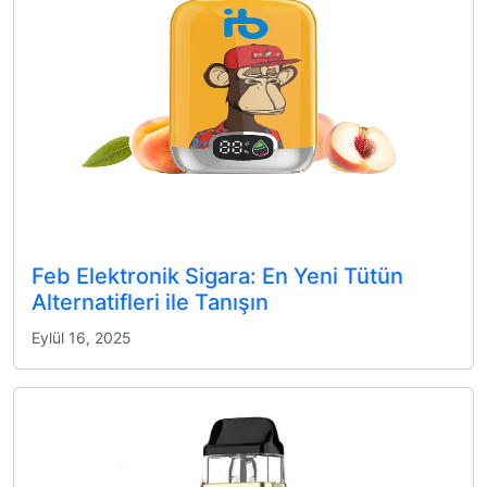
Feb Elektronik Sigara: En Yeni Tütün
Alternatifleri ile Tanışın
Eylül 16, 2025