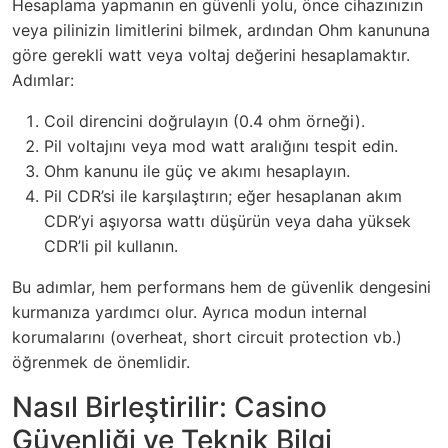
Hesaplama yapmanın en güvenli yolu, önce cihazınızın
veya pilinizin limitlerini bilmek, ardından Ohm kanununa
göre gerekli watt veya voltaj değerini hesaplamaktır.
Adımlar:
Coil direncini doğrulayın (0.4 ohm örneği).
Pil voltajını veya mod watt aralığını tespit edin.
Ohm kanunu ile güç ve akımı hesaplayın.
Pil CDR’si ile karşılaştırın; eğer hesaplanan akım
CDR’yi aşıyorsa wattı düşürün veya daha yüksek
CDR’li pil kullanın.
Bu adımlar, hem performans hem de güvenlik dengesini
kurmanıza yardımcı olur. Ayrıca modun internal
korumalarını (overheat, short circuit protection vb.)
öğrenmek de önemlidir.
Nasıl Birleştirilir: Casino
Güvenliği ve Teknik Bilgi