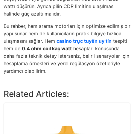
wattı düşürün. Ayrıca pilin CDR limitine ulaşılması
halinde güç azaltılmalıdır.
Bu rehber, hem arama motorları için optimize edilmiş bir
yapı sunar hem de kullanıcıların pratik bilgiye hızlıca
ulaşmasını sağlar. Hem
casino trực tuyến uy tín
tespiti
hem de
0.4 ohm coil kaç watt
hesapları konusunda
daha fazla teknik detay isterseniz, belirli senaryolar için
hesaplama örnekleri ve yerel regülasyon özetleriyle
yardımcı olabilirim.
Related Articles: