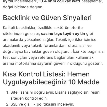
uy tín
incelemeleri”, “
0.4 ohm coil kaç watt
hesaplama”)
doğal biçimde dağıtın.
Backlink ve Güven Sinyalleri
Kaliteli backlinkler, özellikle sektörün otorite
sitelerinden gelenler,
casino trực tuyến uy tín
gibi
aramalarda yükselme sağlar. Teknik içerikler için ise
akademik veya teknik forumlardan referanslar ve
doğrulayıcı kaynaklar güven oluşturur. İçerikte bağımsız
test sonuçları veya referans bağlantıları kullanmak
arama motorlarına sayfanın güvenilir olduğunu gösterir.
Kısa Kontrol Listesi: Hemen
Uygulayabileceğiniz 10 Madde
Site lisansını doğrulayın: Lisans sağlayıcısını resmi
siteden kontrol edin.
SSL ve gizlilik politikasını inceleyin.