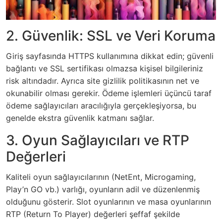
2. Güvenlik: SSL ve Veri Koruma
Giriş sayfasında HTTPS kullanımına dikkat edin; güvenli
bağlantı ve SSL sertifikası olmazsa kişisel bilgileriniz
risk altındadır. Ayrıca site gizlilik politikasının net ve
okunabilir olması gerekir. Ödeme işlemleri üçüncü taraf
ödeme sağlayıcıları aracılığıyla gerçekleşiyorsa, bu
genelde ekstra güvenlik katmanı sağlar.
3. Oyun Sağlayıcıları ve RTP
Değerleri
Kaliteli oyun sağlayıcılarının (NetEnt, Microgaming,
Play’n GO vb.) varlığı, oyunların adil ve düzenlenmiş
olduğunu gösterir. Slot oyunlarının ve masa oyunlarının
RTP (Return To Player) değerleri şeffaf şekilde