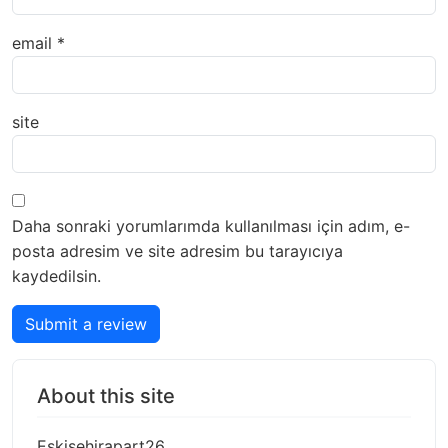
email
*
site
Daha sonraki yorumlarımda kullanılması için adım, e-
posta adresim ve site adresim bu tarayıcıya
kaydedilsin.
Submit a review
About this site
Eskisehirapart26